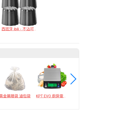
西班牙 ibili - 不沾可麗露烤模4入(6cm)
黃金藥膳袋 滷包袋
KPT EVO 廚房電子秤
【美國MotherGoose 鵝媽媽】 新一代遠紅外線竹炭IH導磁內鍋18cm (大同電鍋6人份) 適用