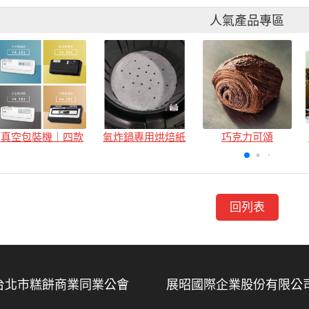
人氣產品專區
真空包裝機｜四款
氣炸鍋專用烘焙紙
巧克力可頌
回列表
台北市糕餅商業同業公會
展昭國際企業股份有限公