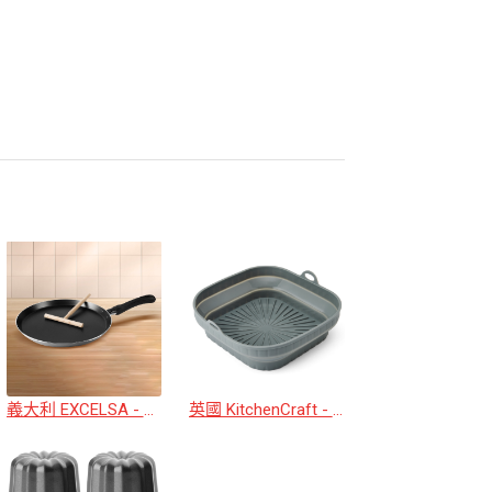
義大利 EXCELSA - 可麗餅不沾平底鍋+抹刀(24cm)
英國 KitchenCraft - 氣炸鍋矽膠烤盤(方22cm)