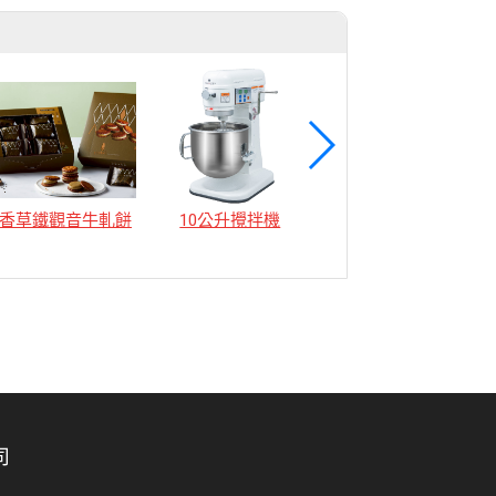
香草鐵觀音牛軋餅
10公升攪拌機
12公升攪拌機
司