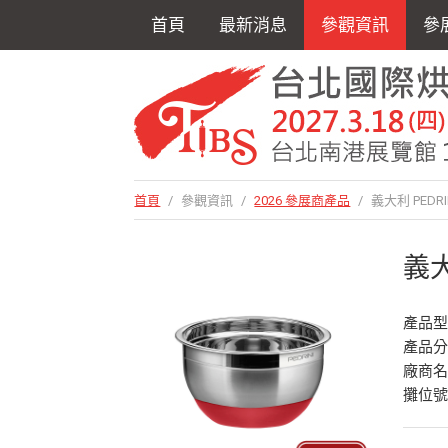
首頁
最新消息
參觀資訊
參
首頁
/
參觀資訊
/
2026 參展商產品
/
義大利 PEDRI
義大
產品型
產品
廠商
攤位號