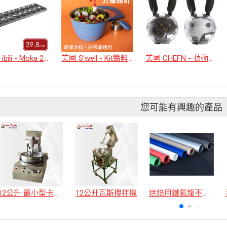
西班牙 ibili - Moka 20格不沾迷你瑪德蓮烤模
美國 S'well - Kit醬料罐+防漏不鏽鋼沙拉碗(天空藍1.9L)
美國 CHEFN - 動動耳朵研磨罐2入
您可能有興趣的產品
12公升 最小型卡士達攪拌機
12公升瓦斯攪拌機
烘焙用鐵氟龍不沾布