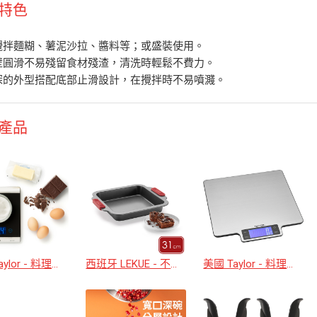
特色
攪拌麵糊、薯泥沙拉、醬料等；或盛裝使用。
壁圓滑不易殘留食材殘渣，清洗時輕鬆不費力。
深的外型搭配底部止滑設計，在攪拌時不易噴濺。
產品
美國 Taylor - 料理電子秤(15kg)
西班牙 LEKUE - 不沾方形深烤盤(31cm)
美國 Taylor - 料理電子秤(10kg)