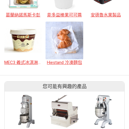
葛蘭納諾馬斯卡彭
能多益榛果可可醬
安德魯水果製品
MEC3 義式冰淇淋原料
Hiestand 冷凍麵包
您可能有興趣的產品