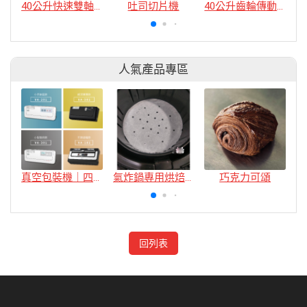
40公升快速雙軸式攪拌機
吐司切片機
40公升齒輪傳動攪拌機
人氣產品專區
真空包裝機｜四款
氣炸鍋專用烘焙紙
巧克力可頌
回列表