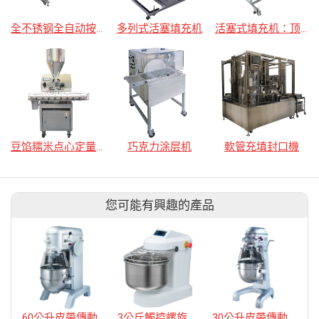
全不锈钢全自动按压填充密封机
多列式活塞填充机
活塞式填充机：顶部移动式
豆馅糯米点心定量填充机
巧克力涂层机
軟管充填封口機
您可能有興趣的產品
60公升皮帶傳動攪拌機
3公斤觸控螺旋式攪拌機
30公升皮帶傳動攪拌機