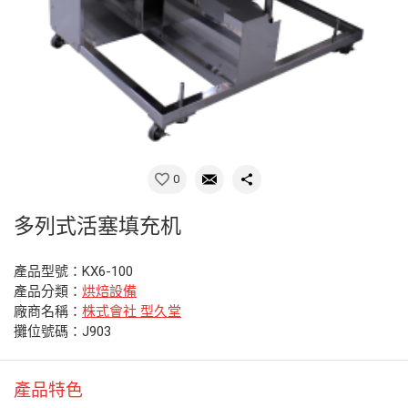
0
多列式活塞填充机
產品型號：KX6-100
產品分類：
烘焙設備
廠商名稱：
株式會社 型久堂
攤位號碼：J903
產品特色