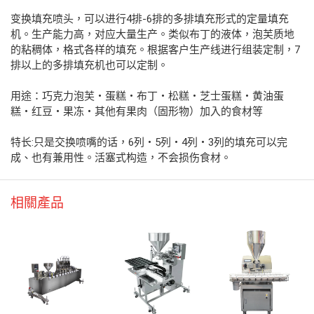
变换填充喷头，可以进行4排-6排的多排填充形式的定量填充
机。生产能力高，对应大量生产。类似布丁的液体，泡芙质地
的粘稠体，格式各样的填充。根据客户生产线进行组装定制，7
排以上的多排填充机也可以定制。
用途：巧克力泡芙・蛋糕・布丁・松糕・芝士蛋糕・黄油蛋
糕・红豆・果冻・其他有果肉（固形物）加入的食材等
特长:只是交换喷嘴的话，6列・5列・4列・3列的填充可以完
成、也有兼用性。活塞式构造，不会损伤食材。
相關產品