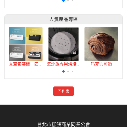
人氣產品專區
真空包裝機｜四款
氣炸鍋專用烘焙紙
巧克力可頌
回列表
台北市糕餅商業同業公會