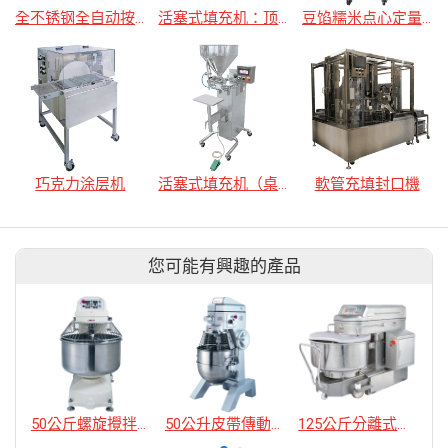
全不锈钢全自动按压填充密封机
活塞式填充机：顶部移动式
豆馅糯米点心定量填充机
巧克力涂层机
活塞式填充机（桌台型/脚付型）
軟管充填封口機
您可能有興趣的產品
50公斤螺旋攪拌機
50公升皮帶傳動攪拌機
125公斤分離式螺旋攪拌機