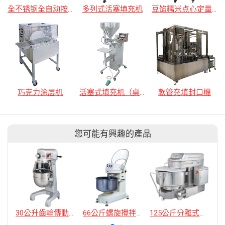
全不锈钢全自动按压填充密封机
多列式活塞填充机
豆馅糯米点心定量填充机
巧克力涂层机
活塞式填充机（桌台型/脚付型）
軟管充填封口機
您可能有興趣的產品
30公升齒輪傳動攪拌機
66公斤螺旋攪拌機
125公斤分離式螺旋攪拌機