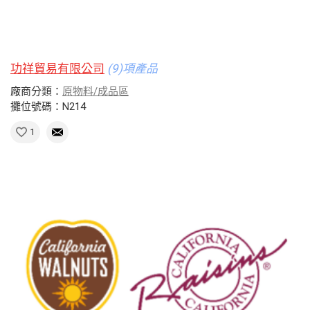
功祥貿易有限公司
(9)項產品
廠商分類：
原物料/成品區
攤位號碼：N214
1