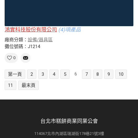
鴻實科技股份有限公司
(4)項產品
廠商分類：
設備/器具區
攤位號碼：J1214
0
6
第一頁
2
3
4
5
7
8
9
10
11
最末頁
台北市糕餅商業同業公會
114067北市內湖區瑞湖街178巷21號3樓