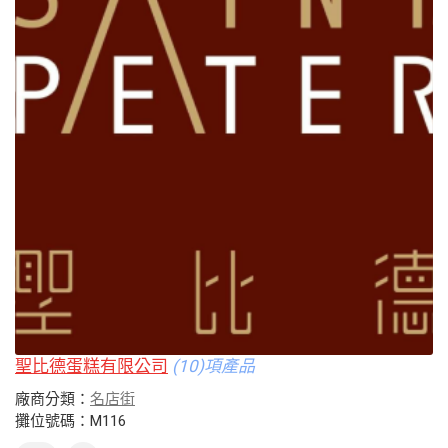
聖比德蛋糕有限公司
(10)項產品
廠商分類：
名店街
攤位號碼：M116