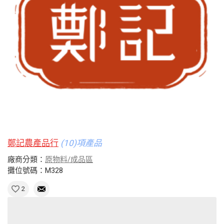
鄭記農產品行
(10)項產品
廠商分類：
原物料/成品區
攤位號碼：M328
2