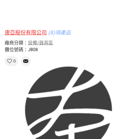
唐亞股份有限公司
(8)項產品
廠商分類：
設備/器具區
攤位號碼：J808
0