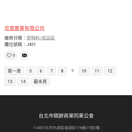
忠寬實業有限公司
廠商分類：
原物料/成品區
攤位號碼：J431
0
9
第一頁
5
6
7
8
10
11
12
13
14
最末頁
台北市糕餅商業同業公會
114067北市內湖區瑞湖街178巷21號3樓