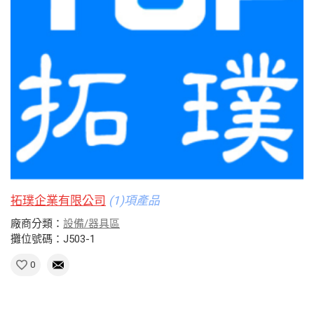
拓璞企業有限公司
(1)項產品
廠商分類：
設備/器具區
攤位號碼：J503-1
0