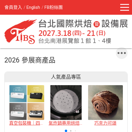
會員登入
English
FB粉絲團
2026 參展商產品
人氣產品專區
真空包裝機｜四款
氣炸鍋專用烘焙紙
巧克力可頌