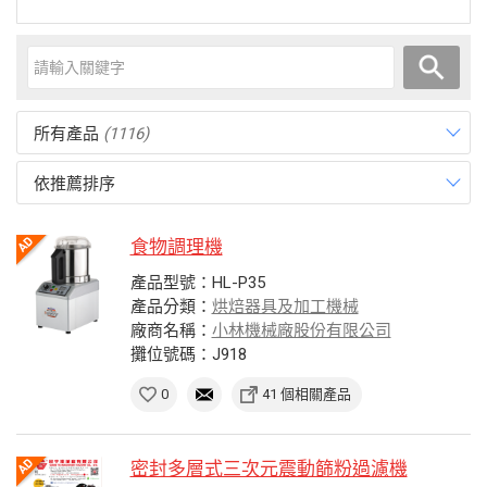
所有產品
(1116)
依推薦排序
食物調理機
產品型號：HL-P35
產品分類：
烘焙器具及加工機械
廠商名稱：
小林機械廠股份有限公司
攤位號碼：J918
0
41 個相關產品
密封多層式三次元震動篩粉過濾機