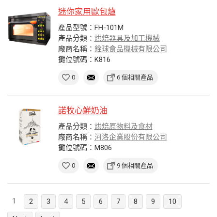
迷你家用歐包爐
產品型號：FH-101M
產品分類：
烘焙器具及加工機械
廠商名稱：
銓球食品機械有限公司
攤位號碼：K816
0
6 個相關產品
諾牧心鮮奶油
產品分類：
烘焙原物料及食材
廠商名稱：
河洛企業股份有限公司
攤位號碼：M806
0
9 個相關產品
1
2
3
4
5
6
7
8
9
10