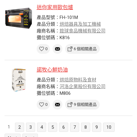
迷你家用歐包爐
產品型號：FH-101M
產品分類：
烘焙器具及加工機械
廠商名稱：
銓球食品機械有限公司
攤位號碼：K816
0
6 個相關產品
諾牧心鮮奶油
產品分類：
烘焙原物料及食材
廠商名稱：
河洛企業股份有限公司
攤位號碼：M806
0
9 個相關產品
1
2
3
4
5
6
7
8
9
10