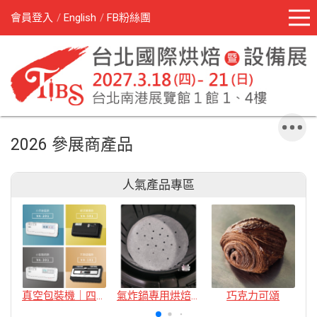
會員登入
English
FB粉絲團
2026 參展商產品
人氣產品專區
真空包裝機｜四款
氣炸鍋專用烘焙紙
巧克力可頌