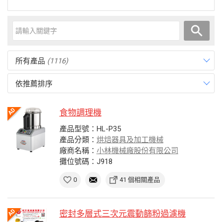
所有產品
(1116)
依推薦排序
食物調理機
產品型號：HL-P35
產品分類：
烘焙器具及加工機械
廠商名稱：
小林機械廠股份有限公司
攤位號碼：J918
0
41 個相關產品
密封多層式三次元震動篩粉過濾機