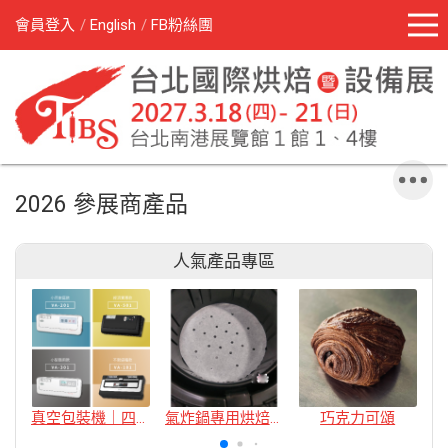
會員登入
English
FB粉絲團
2026 參展商產品
人氣產品專區
真空包裝機｜四款
氣炸鍋專用烘焙紙
巧克力可頌