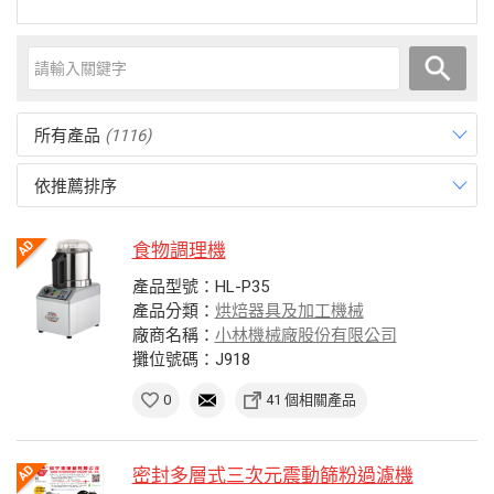
所有產品
(1116)
依推薦排序
食物調理機
產品型號：HL-P35
產品分類：
烘焙器具及加工機械
廠商名稱：
小林機械廠股份有限公司
攤位號碼：J918
0
41 個相關產品
密封多層式三次元震動篩粉過濾機