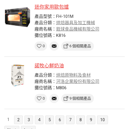
迷你家用歐包爐
產品型號：FH-101M
產品分類：
烘焙器具及加工機械
廠商名稱：
銓球食品機械有限公司
攤位號碼：K816
0
6 個相關產品
諾牧心鮮奶油
產品分類：
烘焙原物料及食材
廠商名稱：
河洛企業股份有限公司
攤位號碼：M806
0
9 個相關產品
1
2
3
4
5
6
7
8
9
10