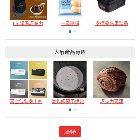
LB 調溫巧克力
一级糖粉
安德魯水果製品
人氣產品專區
真空包裝機｜四款
氣炸鍋專用烘焙紙
巧克力可頌
回列表