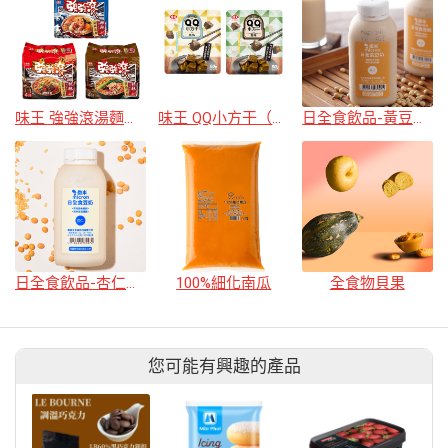
味王 強強滾湯麵系列-辣辣海鮮湯麵/辣辣麻辣燙湯麵/辣辣藥膳湯麵
味王 QQ小方干（原味/蒜味）
日全食飲品-黃豆豆奶
日全食飲品-杏仁米豆奶
100%細化南瓜
全食物貝果
您可能有興趣的產品