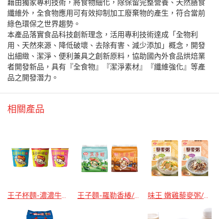
藉由獨家專利技術，將食物細化，除保留完整營養、天然膳食
纖維外，全食物應用可有效抑制加工廢棄物的產生，符合當前
綠色環保之世界趨勢。
本產品落實食品科技創新理念，活用專利技術達成「全物利
用、天然來源、降低破壞、去除有害、減少添加」概念，開發
出細緻、潔淨、便利兼具之創新原料，協助國內外食品烘焙業
者開發新品，具有『全食物』『潔淨素材』『纖維強化』等產
品之開發潛力。
相關產品
王子杯麵-濃濃牛肉湯麵/鮮鮮海味湯麵/蔥蔥肉燥湯麵
王子麵-羅勒香椿/醬燒雞汁
味王 嫩雞藜麥粥/香菇藜麥粥