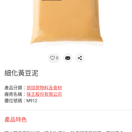
0
細化黃豆泥
產品分類：
烘焙原物料及食材
廠商名稱：
味王股份有限公司
攤位號碼：M912
產品特色