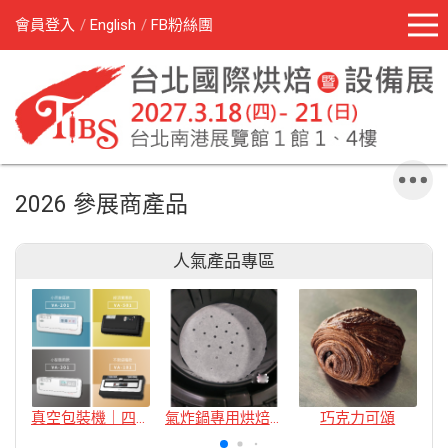
會員登入
English
FB粉絲團
2026 參展商產品
人氣產品專區
真空包裝機｜四款
氣炸鍋專用烘焙紙
巧克力可頌