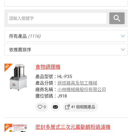
所有產品
(1116)
依推薦排序
食物調理機
產品型號：HL-P35
產品分類：
烘焙器具及加工機械
廠商名稱：
小林機械廠股份有限公司
攤位號碼：J918
0
41 個相關產品
密封多層式三次元震動篩粉過濾機