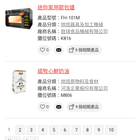
迷你家用歐包爐
產品型號：FH-101M
產品分類：
烘焙器具及加工機械
廠商名稱：
銓球食品機械有限公司
攤位號碼：K816
0
6 個相關產品
諾牧心鮮奶油
產品分類：
烘焙原物料及食材
廠商名稱：
河洛企業股份有限公司
攤位號碼：M806
0
9 個相關產品
1
2
3
4
5
6
7
8
9
10