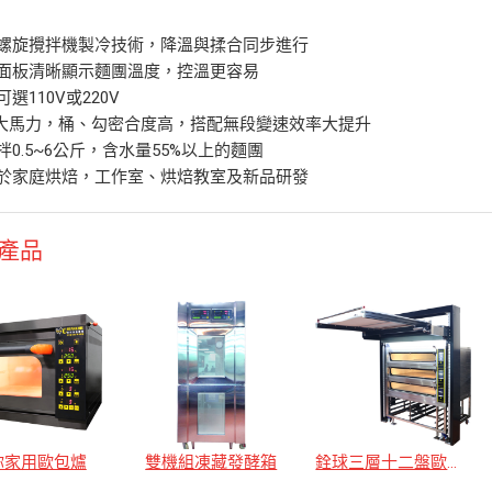
創螺旋攪拌機製冷技術，降溫與揉合同步進行
子面板清晰顯示麵團溫度，控溫更容易
可選110V或220V
HP大馬力，桶、勾密合度高，搭配無段變速效率大提升
攪拌0.5~6公斤，含水量55%以上的麵團
用於家庭烘焙，工作室、烘焙教室及新品研發
產品
你家用歐包爐
雙機組凍藏發酵箱
銓球三層十二盤歐包爐