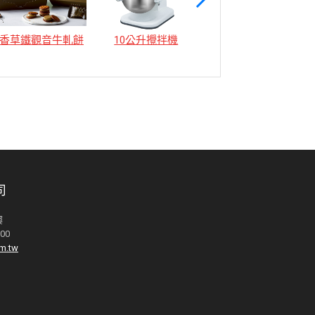
香草鐵觀音牛軋餅
10公升攪拌機
12公升攪拌機
司
樓
000
m.tw