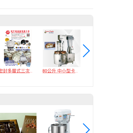
密封多層式三次元震動篩粉過濾機
80公升 中小型卡士達加熱攪拌機
40/80公升 鍋子電動傾倒加熱攪拌機