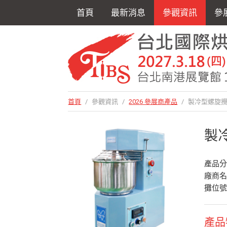
首頁
最新消息
參觀資訊
參
首頁
/
參觀資訊
/
2026 參展商產品
/
製冷型螺旋
製
產品
廠商
攤位號
產品