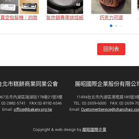
真空包裝機｜四款
氣炸鍋專用烘焙紙
巧克力可頌
回列表
台北市糕餅商業同業公會
展昭國際企業股份有限公
4067北市內湖區瑞湖街178巷21號3樓
11494台北市內湖區港墘路185號3
: 02-2882-5741 FAX:02-8192-6546
TEL: 02-2659-6000 FAX: 02-2659-7
Email:
office@bakery.org.tw
Email:
CustomerService@chanchao.co
Copyright & web design by
展昭國際企業