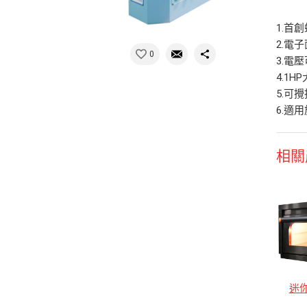
1.首
2.電
0
3.電壓
4.1
5.可
6.適
相關
迷