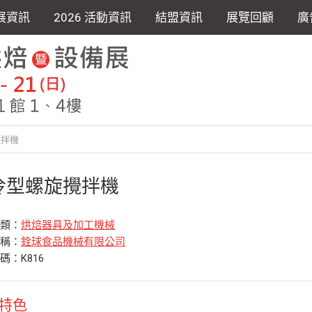
展資訊
2026 活動資訊
結盟資訊
展覽回顧
廣
攪拌機
冷型螺旋攪拌機
分類：
烘焙器具及加工機械
名稱：
銓球食品機械有限公司
碼：K816
特色