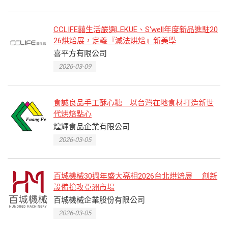
CCLIFE囍生活嚴選LEKUE、S'well年度新品進駐20
26烘焙展，定義『減法烘焙』新美學
喜平方有限公司
2026-03-09
食誠良品手工酥心糖 以台灣在地食材打造新世
代烘焙點心
煌輝食品企業有限公司
2026-03-05
百城機械30週年盛大亮相2026台北烘焙展 創新
設備搶攻亞洲市場
百城機械企業股份有限公司
2026-03-05