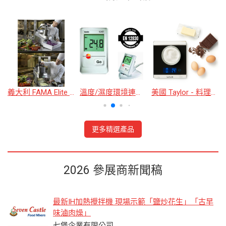
義大利 FAMA Elite Pro 商用蔬菜處理機 (保固) 304不鏽鋼 切菜機 刨絲機 切丁 餐廳 中央廚房
溫度/濕度環境連續監測記錄儀
美國 Taylor - 料理電子秤(15kg)
更多精選產品
2026 參展商新聞稿
最新IH加熱攪拌機 現場示範「鹽炒花生」「古早
味滷肉燥」
七堡企業有限公司